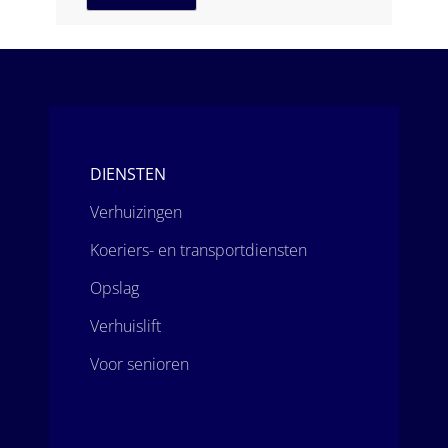
c
n
h
u
t
m
*
m
e
DIENSTEN
r
Verhuizingen
*
Koeriers- en transportdiensten
Opslag
Verhuislift
Voor senioren