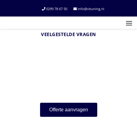
0299 78 67 50
info@vbuning.nl
VEELGESTELDE VRAGEN
Wat wilt u weten?
Veelgestelde vragen.
Offerte aanvragen