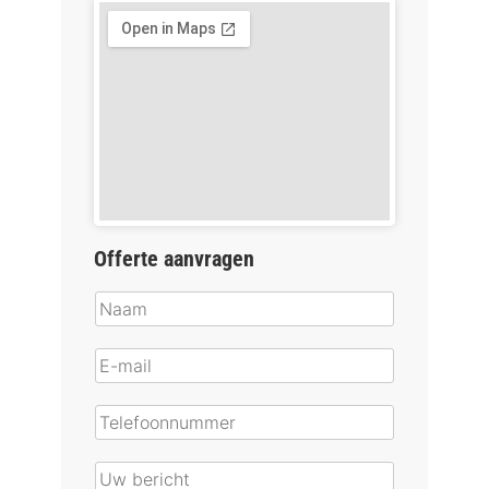
Offerte aanvragen
N
a
E
a
-
m
T
m
*
e
a
U