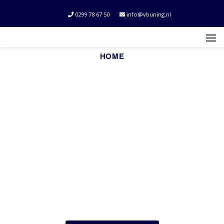
0299 78 67 50
info@vbuning.nl
HOME
Gaat u verhuizen of
heeft u transport
nodig?
VBuning is uw logistieke partner.